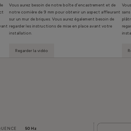
de
Vous aurez besoin de notre boîte d'encastrement et de
Vous
ct
notre cornière de 9 mm pour obtenir un aspect affleurant
sans
sur un mur de briques. Vous aurez également besoin de
plât
avant
regarder les instructions de mise en place avant votre
rega
installation.
insta
Regarder la vidéo
R
QUENCE
50 Hz