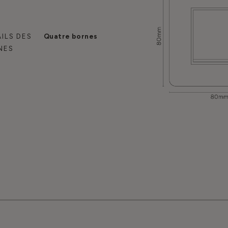
ILS DES
Quatre bornes
NES