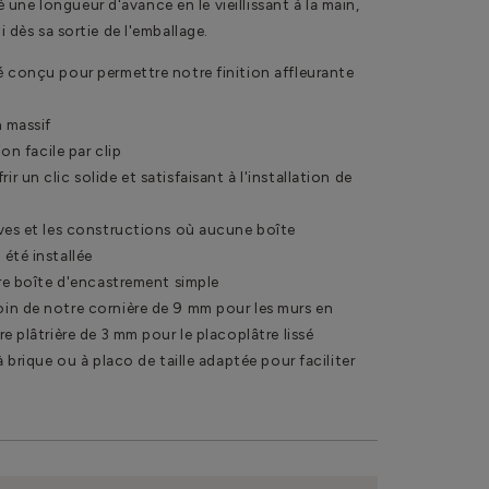
une longueur d'avance en le vieillissant à la main,
i dès sa sortie de l'emballage.
 conçu pour permettre notre finition affleurante
n massif
ion facile par clip
 un clic solide et satisfaisant à l'installation de
uves et les constructions où aucune boîte
été installée
tre boîte d'encastrement simple
in de notre cornière de 9 mm pour les murs en
e plâtrière de 3 mm pour le placoplâtre lissé
à brique ou à placo de taille adaptée pour faciliter