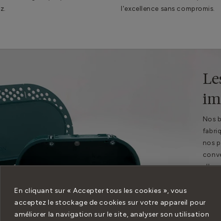
z.
l'excellence sans compromis.
Le
im
Nos b
fabri
nos p
conve
elles
d'enc
parfa
En cliquant sur « Accepter tous les cookies », vous
les a
acceptez le stockage de cookies sur votre appareil pour
une i
améliorer la navigation sur le site, analyser son utilisation