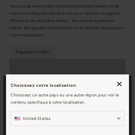
Vous aurez besoin de notre boîte d'encastrement et de
notre cornière plâtrière de 3 mm pour obtenir un aspect
affleurant sur du plâtre enduit. Vous aurez également
besoin de regarder les instructions de mise en place avant
votre installation.
Regarder la vidéo
Choisissez votre localisation
En cliquant sur « Accepter tous les cookies », vous
Choisissez un autre pays ou une autre région pour voir le
acceptez le stockage de cookies sur votre appareil
contenu spécifique à votre localisation.
pour améliorer la navigation sur le site, analyser son
utilisation et contribuer à nos efforts de marketing.
United States
Paramètres des cookies