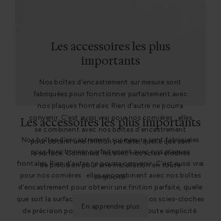
Les accessoires les plus
importants
Nos boîtes d'encastrement sur mesure sont
fabriquées pour fonctionner parfaitement avec
nos plaques frontales. Rien d'autre ne pourra
convenir. C'est aussi vrai pour nos cornières : elles
Les accessoires les plus importants
se combinent avec nos boîtes d'encastrement
Nos boîtes d'encastrement sur mesure sont fabriquées
pour obtenir une finition parfaite, quelle que soit
pour fonctionner parfaitement avec nos plaques
la surface. Combinez-les avec nos scies-cloches
frontales. Rien d'autre ne pourra convenir. C'est aussi vrai
de précision pour une installation en toute
pour nos cornières : elles se combinent avec nos boîtes
simplicité.
d'encastrement pour obtenir une finition parfaite, quelle
que soit la surface. Combinez-les avec nos scies-cloches
En apprendre plus
de précision pour une installation en toute simplicité.