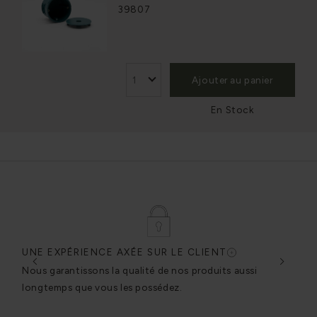
39807
Ajouter au panier
En Stock
UNE EXPÉRIENCE AXÉE SUR LE CLIENT
CON
e
Nous garantissons la qualité de nos produits aussi
Nous
et
longtemps que vous les possédez.
pouv